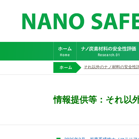
ホーム
ホーム
それ以外のナノ材料の安全性
情報提供等：それ以