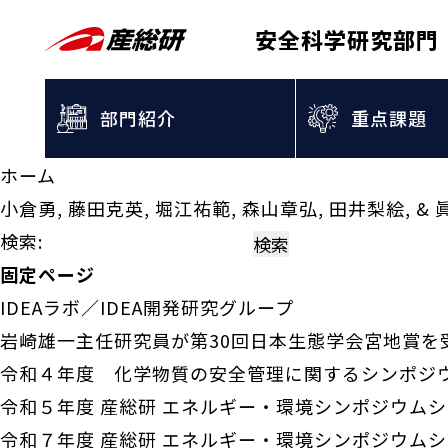
安全科学研究部門
部門紹介
重点課題
ホーム
小倉勇, 藤田克英, 堀江祐範, 森山章弘, 田井梨絵, 
検索:
固定ページ
IDEAラボ／IDEA開発研究グループ
岩崎雄一主任研究員が第30回日本生態学会宮地賞を
令和４年度 化学物質の安全管理に関するシンポジ
令和５年度 産総研 エネルギー・環境シンポジウム
令和７年度 産総研 エネルギー・環境シンポジウム