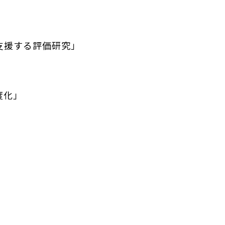
支援する評価研究」
度化」
」