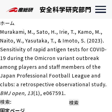
安全科学研究部門
ホーム
Murakami, M., Sato, H., Irie, T., Kamo, M.,
Naito, W., Yasutaka, T., & Imoto, S. (2023).
Sensitivity of rapid antigen tests for COVID-
19 during the Omicron variant outbreak
among players and staff members of the
Japan Professional Football League and
clubs: a retrospective observational study.
BMJ open, 13
(1), e067591.
検索:
固定ページ