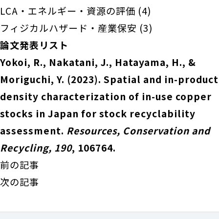
LCA・エネルギー・資源の評価
(4)
フィジカルハザード・産業保安
(3)
論文発表リスト
Yokoi, R., Nakatani, J., Hatayama, H., &
Moriguchi, Y. (2023). Spatial and in-product
density characterization of in-use copper
stocks in Japan for stock recyclability
assessment.
Resources, Conservation and
Recycling, 190
, 106764.
前の記事
次の記事