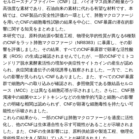
セルロースナノファイバー（CNF）は、バイオマス由来の軽量かつ
高強度な素材であり、石油由来の素材に代わる有望な材料です。本
稿では、CNF製品の安全性評価の一環として、肺胞マクロファージ
を用いたCNFの細胞毒性試験の結果を中心に、CNF暴露の潜在的影
響に関する知見をまとめました。
本研究では、原料供給源や製造工程、物理化学的性質が異なる6種類
のCNFをラット肺胞マクロファージ（NR8383）に暴露し、その影
響を評価しました。その結果、すべてのCNF暴露群で顕著な活性酸
素（ROS）の生成は確認されませんでしたが、一部のCNFでミトコ
ンドリア脱水素酵素活性の増加や炎症性サイトカインの産生が認め
られ、炎症関連遺伝子の発現誘導も観察されました。一方で、これ
らの影響が見られないCNFもありました。また、すべてのCNF暴露
群で細胞内への取り込みが確認され、参照物質である微結晶セルロ
ース（MCC）とは異なる細胞応答が示されました。さらに、CNF懸
濁液中の細菌やエンドトキシンなどの生物学的汚染と細胞への影響
との明確な相関は認められず、CNFが顕著な細胞毒性を持たない可
能性が示唆されました。
これらの結果から、一部のCNFは肺胞マクロファージを適度に活性
化し、他のCNFは生体適合性を示す可能性があることが示唆されま
した。また、CNFの生体影響には、原料供給源や製造工程、物理化
学的性質が大きく関与していることが確認されました。