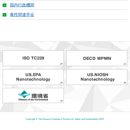
国内行政機関
毒性関連学会
Copyright © The Research Institute of Science for Safety and Sustainability, AIST.