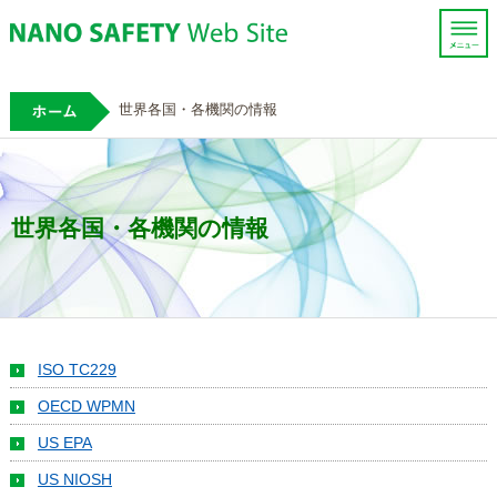
ホーム
世界各国・各機関の情報
世界各国・各機関の情報
ISO TC229
OECD WPMN
US EPA
US NIOSH