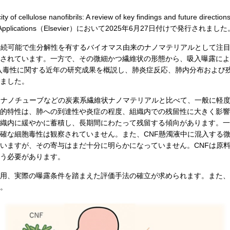
f cellulose nanofibrils: A review of key findings and futur
es and Applications（Elsevier）において2025年6月27日付けで発行されまし
持続可能で生分解性を有するバイオマス由来のナノマテリアルとして注
されています。一方で、その微細かつ繊維状の形態から、吸入曝露によ
吸入毒性に関する近年の研究成果を概説し、肺炎症反応、肺内分布および
しました。
ンナノチューブなどの炭素系繊維状ナノマテリアルと比べて、一般に軽
的特性は、肺への到達性や炎症の程度、組織内での残留性に大きく影響
内に緩やかに蓄積し、長期間にわたって残留する傾向があります。一方、in
確な細胞毒性は観察されていません。また、CNF懸濁液中に混入する
いますが、その寄与はまだ十分に明らかになっていません。CNFは原
う必要があります。
用、実際の曝露条件を踏まえた評価手法の確立が求められます。また、
。