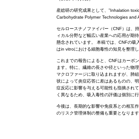
産総研の研究成果として、”Inhalation toxicity o
Carbohydrate Polymer Technologi
セルロースナノファイバー（CNF）は、
ィカル分野など幅広い産業への応用が期待
懸念されています。 本稿では、CNFの
はin vitroにおける細胞毒性の知見を整理
これまでの報告によると、CNFはカーボ
ます。特に、繊維の長さや径といった物理
マクロファージに取り込まれますが、肺組織
状によって炎症応答に差はあるものの、明
症反応に影響を与える可能性も指摘されて
く異なるため、吸入毒性の評価は個別に行
今後は、長期的な影響や免疫系との相互作
のリスク管理体制の整備も重要となります