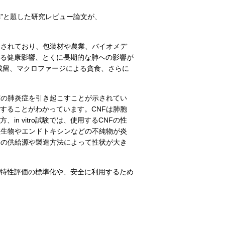
e directions”と題した研究レビュー論文が、
た。
目されており、包装材や農業、バイオメデ
る健康影響、とくに長期的な肺への影響が
残留、マクロファージによる貪食、さらに
度の肺炎症を引き起こすことが示されてい
することがわかっています。CNFは肺胞
 vitro試験では、使用するCNFの性
微生物やエンドトキシンなどの不純物が炎
料の供給源や製造方法によって性状が大き
特性評価の標準化や、安全に利用するため