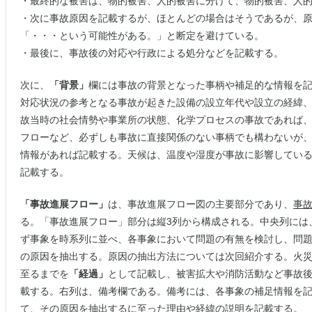
・最終的な被害は、物的被害、人的被害に分けて、物的被害、人
・次に事故原因を記載するが、ほとんどの場合はそうであるが、
「・・・という可能性がある。」と断定を避けている。
・最後に、事故後の対応や行政による処分などを記載する。
次に、
「背景」
欄には事故の背景となった事柄や補足的な情報を
対応状況の参考となる事故が起きた設備の設立年代や設立の経緯
故当時の社会情勢や事業所の状態、化学プロセスの事故であれば
フローなど、必ずしも事故に直接関係のない事柄でも構わないが
情報があれば記載する。天候は、温度や湿度が事故に影響してい
記載する。
「事故進展フロー」
は、事故進展フロー図の主要部分であり、
事故
る。「事故進展フロー」部分は縦3列から構成される。中央列には
ず事象を時系列に並べ、各事象において問題の有無を検討し、問
の原因を抽出する。原因の抽出方法については次回紹介する。火
至るまでを
「経過」
として記載し、被害拡大や消防活動など事故
載する。右列は、備考欄である。備考には、各事象の補足情報を
て、その原因を抽出するに至った理由や経緯の説明を記載する。