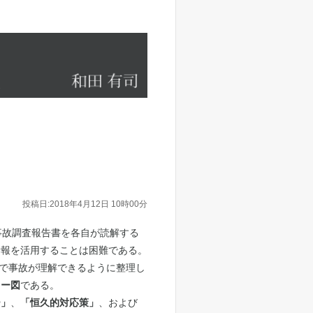
投稿日:2018年4月12日 10時00分
事故調査報告書を各自が読解する
情報を活用することは困難である。
で事故が理解できるように整理し
ロー図
である。
ー」
、
「恒久的対応策」
、および