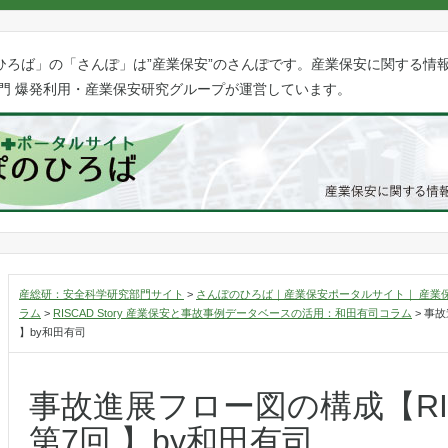
ひろば」の「さんぽ」は”産業保安”のさんぽです。産業保安に関する情
門 爆発利用・産業保安研究グループが運営しています。
産総研：安全科学研究部門サイト
>
さんぽのひろば｜産業保安ポータルサイト｜ 産業
ラム
>
RISCAD Story 産業保安と事故事例データベースの活用：和田有司コラム
>
事故
】by和田有司
事故進展フロー図の構成【RISCA
第7回 】by和田有司