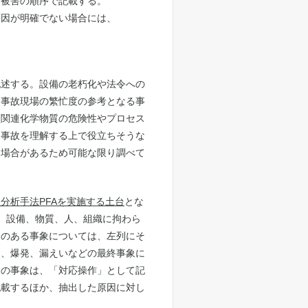
的被害の順序で記載する。
原因が明確でない場合には、
記述する。設備の老朽化や法令への
、事故現場の繁忙度の参考となる事
、関連化学物質の危険性やプロセス
、事故を理解する上で役立ちそうな
る場合があるため可能な限り調べて
分析手法PFAを実施する土台
とな
、設備、物質、人、組織に拘わら
題のある事象については、左列にそ
災、爆発、漏えいなどの最終事象に
後の事象は、「対応操作」として記
記載するほか、抽出した原因に対し