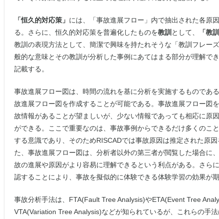
「恒久的対応策」
には、「事故進展フロー」内で抽出された各原
る。さらに、恒久的対応策を普遍化したものを
教訓
として、
「教
教訓の表現方法として、簡潔で興味を持たれそうな「教訓フレー
般的な意味とその教訓が分析した事例にあてはまる部分が理解で
記載する。
事故進展フロー図は、時間の流れを基に分析を実施するものであ
故進展フロー図を作成することが可能である。事故進展フロー図
故情報があることが望ましいが、少ない情報であっても相応に原
ができる。ここで重要なのは、事故事例からできるだけ多くのこ
する意識であり、そのためRISCADでは事故原因は推定された原
た、事故進展フロー図は、分析者以外の第三者が閲覧した場合に
故の進展や原因がより容易に理解できるという利点がある。さら
認することにより、事故を擬似的に体験できる体験学習の効果が
事故分析手法は、FTA(Fault Tree Analysis)やETA(Event Tree A
VTA(Variation Tree Analysis)などが知られているが、こ