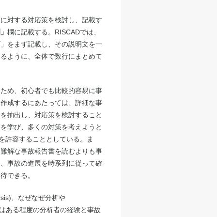
因に対する対応策を検討し、記載す
訓」
欄に記載する。RISCADでは、
ズ」をまず記載し、その説明文を一
きるように、全体で数行にまとめて
るため、初心者でも比較的容易に事
を作成するにあたっては、詳細な事
因を抽出し、対応策を検討すること
とを学び、多くの対策を考えようと
因を許容することとしている。ま
、難解な事故報告書を読むよりも事
に、事故の進展を時系列に従って確
期待できる。
nalysis)、なぜなぜ分析や
れらの手法はある程度の分析者の経験と事故