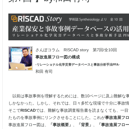
さんぽコラム RISCAD story 第7回/全10回
事故進展フロー図の構成
-リレーショナル化学災害データベースと事故分析手法PFA-
和田 有司
以前は事故事例を理解するためには、数10ページに及ぶ難解な
しかなかった。しかし、それでは、日々多忙な現場で十分に事故
そこで
RISCAD
では、難解な事故調査報告書を読まなくても、一目
たものを事故事例にリンクさせることにした。これが
事故進展フ
事故進展フロー図は、
「事故概要」
、
「背景」
、
「事故進展フロ