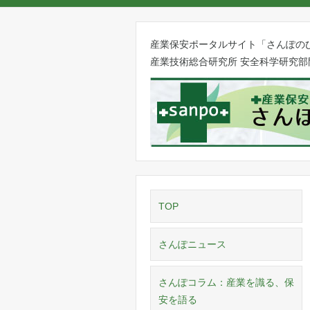
産業保安ポータルサイト「さんぽの
産業技術総合研究所 安全科学研究部
TOP
さんぽニュース
さんぽコラム：産業を識る、保
安を語る