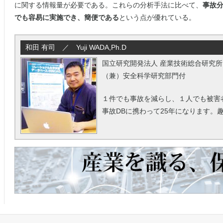
に関する情報量が必要である。これらの分析手法に比べて、
事故分
でも容易に実施でき、簡便である
という点が優れている。
和田 有司 ／ Yuji WADA,Ph.D
国立研究開発法人 産業技術総合研究所
（兼）安全科学研究部門付
１件でも事故を減らし、１人でも被害
事故DBに携わって25年になります。