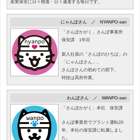
産業保安に日々精進・日々邁進する毎日です。
にゃんぽさん ／ NYANPO-san
「さんぽかがく」さんぽ事業所
保安課 1年目
新入社員の「さんぽのひろば」の
「にゃんぽさん」。
さんぽさんの初めての部下。
特技は高所作業。
わんぽさん ／ WANPO-san
「さんぽかがく」本社 保安課
さんぽ事業所でプラント運転20
年、本社の保安課に転属しまし
た。