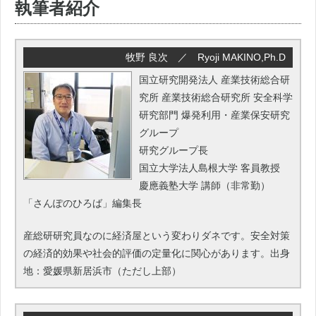
執筆者紹介
牧野 良次 ／ Ryoji MAKINO,Ph.D
国立研究開発法人 産業技術総合研
究所 産業技術総合研究所 安全科学
研究部門 爆発利用・産業保安研究
グループ
研究グループ長
国立大学法人島根大学 客員教授
慶應義塾大学 講師（非常勤）
「さんぽのひろば」編集長
産総研研究員なのに経済屋という変わりダネです。安全対策
の経済的効果や社会的評価の定量化に関心があります。出身
地：愛媛県新居浜市（ただし上部）