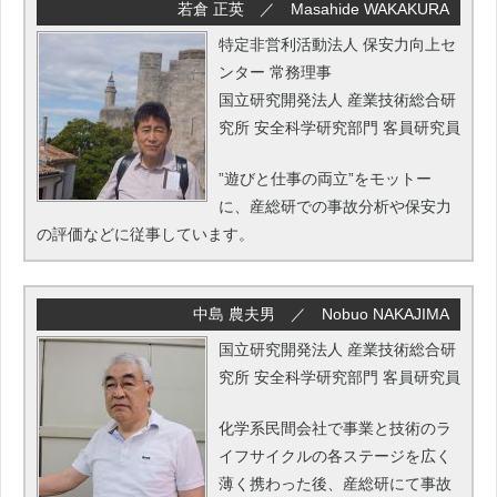
若倉 正英 ／ Masahide WAKAKURA
特定非営利活動法人 保安力向上セ
ンター 常務理事
国立研究開発法人 産業技術総合研
究所 安全科学研究部門 客員研究員
”遊びと仕事の両立”をモットー
に、産総研での事故分析や保安力
の評価などに従事しています。
中島 農夫男 ／ Nobuo NAKAJIMA
国立研究開発法人 産業技術総合研
究所 安全科学研究部門 客員研究員
化学系民間会社で事業と技術のラ
イフサイクルの各ステージを広く
薄く携わった後、産総研にて事故