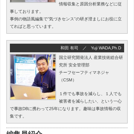
情報収集と原因分析業務などに従
事しております。
事例の物語風編集で”気づきセンス”の研ぎ澄ましにお役に立
てればと思っています。
和田 有司 ／ Yuji WADA,Ph.D
国立研究開発法人 産業技術総合研
究所 安全管理部
チーフセーフティマネジャ
（CSM）
１件でも事故を減らし、１人でも
被害者を減らしたい、という一心
で事故DBに携わって25年になります。趣味は事故情報の収
集です。