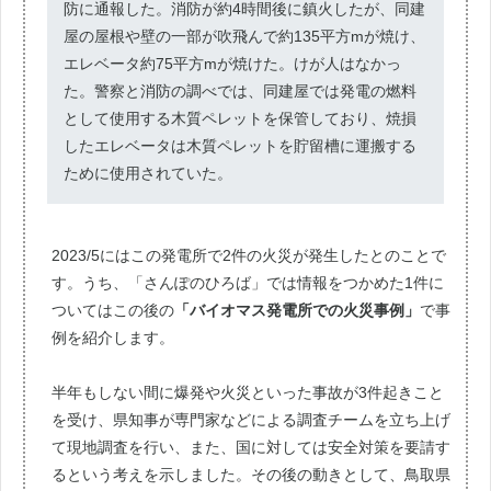
防に通報した。消防が約4時間後に鎮火したが、同建
屋の屋根や壁の一部が吹飛んで約135平方mが焼け、
エレベータ約75平方mが焼けた。けが人はなかっ
た。警察と消防の調べでは、同建屋では発電の燃料
として使用する木質ペレットを保管しており、焼損
したエレベータは木質ペレットを貯留槽に運搬する
ために使用されていた。
2023/5にはこの発電所で2件の火災が発生したとのことで
す。うち、「さんぽのひろば」では情報をつかめた1件に
ついてはこの後の
「バイオマス発電所での火災事例」
で事
例を紹介します。
半年もしない間に爆発や火災といった事故が3件起きこと
を受け、県知事が専門家などによる調査チームを立ち上げ
て現地調査を行い、また、国に対しては安全対策を要請す
るという考えを示しました。その後の動きとして、鳥取県