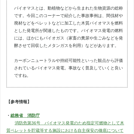
バイオマスとは、動植物などから生まれた生物資源の総称
です。今回このコーナーで紹介した事故事例は、間伐材や
廃材などをペレットなどに加工した木質バイオマスを燃料
とした発電所が関連したものです。バイオマス発電の燃料
には、ほかにもバイオガス（家畜の糞尿や生ごみなどを発
酵させて回収したメタンガスを利用）などがあります。
カーボンニュートラルや持続可能性といった観点から評価
されているバイオマス発電。事故なく普及していくと良い
ですね。
【参考情報】
・
総務省 消防庁
消防危第36号 バイオマス発電のため指定可燃物として木
質ペレットを貯蔵等する施設における自主保安の徹底について