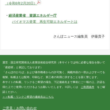
（令和6年2月20日）
・
経済産業省 資源エネルギー庁
バイオマス発電 再生可能エネルギーとは
さんぽニュース編集員 伊藤貴子
運営：国立研究開発法人産業技術総合研究所（本サイトでは特に必要な場合を除いて
「産総研」と表記しております）
「さんぽのひろば」および著作権者からの許可無く、掲載内容の一部およびすべてを
複製、転載または配布、印刷など、第三者の利用に供することを固く禁じます。
本サイトの転載、リンクをご希望の場合、下記連絡先まで事前にご一報の上、許諾を
得た上でご使用いただけるようお願いいたします。※詳しくは
ご利用条件
をご確
認ください。
＞＞転載・リンクご希望の連絡先はこちら
ご意見・お問い合わせ