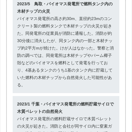
2023/5 鳥取・バイオマス発電所で燃料タンク内の
木材チップの火災
バイオマス発電所の高さ約30m、直径約23mのコン
クリート製の燃料タンクで木材チップの火災が起き
た。同発電所の従業員が消防に通報した。消防が約
30分後に消火したが、同タンク内の一部と木材チッ
プ約2平方mが焼けた。けが人はなかった。警察と消
防の調べでは、同発電所は木材チップやパーム椰子
殻などのバイオマスを燃料として発電を行ってお
り、4基あるタンクのうち1基のタンク内に貯蔵して
いた燃料の木材チップから自然発火した可能性があ
る。
2023/1 千葉・バイオマス発電所の燃料貯蔵サイロで
木質ペレットの自然発火
バイオマス発電所の燃料貯蔵サイロで木質ペレット
の火災が起きた。消防と会社が同サイロ内に窒素ガ