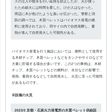
スの注入や散水を行い延焼を防止したが、火が燻っ
たため鎮火には時間を要した。けが人はなかった。
周辺に木が焦げたような臭いが広がった。警察と消
防の調べでは、木質ペレットはバイオマス発電の燃
料に使用されており、同サイロ内で自然発酵し、蓄
熱が進んで自然発火した可能性がある。
バイオマス発電を行う施設においては、燃料として使用す
る木材チップ、木質ペレットなどをタンクやサイロなどで
大量に貯蔵する場合が多いです。この2つの事例は、木材
チップ、木質ペレットなどの燃料が、水分などの影響で、
発熱、蓄熱するなどして自然発火し、火災に至った可能性
があるものです。
②設備の火災
2023/3 京都・石炭火力発電所の木質ペレット供給設