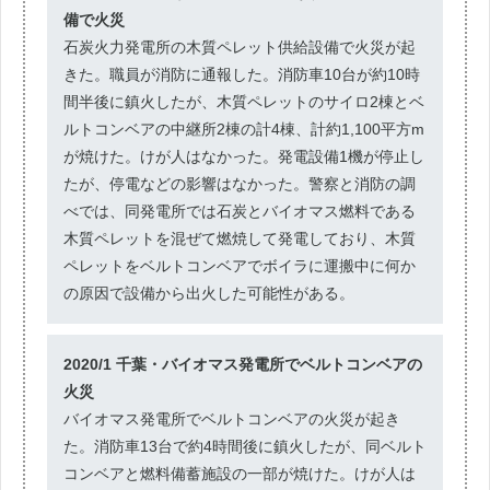
備で火災
石炭火力発電所の木質ペレット供給設備で火災が起
きた。職員が消防に通報した。消防車10台が約10時
間半後に鎮火したが、木質ペレットのサイロ2棟とベ
ルトコンベアの中継所2棟の計4棟、計約1,100平方m
が焼けた。けが人はなかった。発電設備1機が停止し
たが、停電などの影響はなかった。警察と消防の調
べでは、同発電所では石炭とバイオマス燃料である
木質ペレットを混ぜて燃焼して発電しており、木質
ペレットをベルトコンベアでボイラに運搬中に何か
の原因で設備から出火した可能性がある。
2020/1 千葉・バイオマス発電所でベルトコンベアの
火災
バイオマス発電所でベルトコンベアの火災が起き
た。消防車13台で約4時間後に鎮火したが、同ベルト
コンベアと燃料備蓄施設の一部が焼けた。けが人は