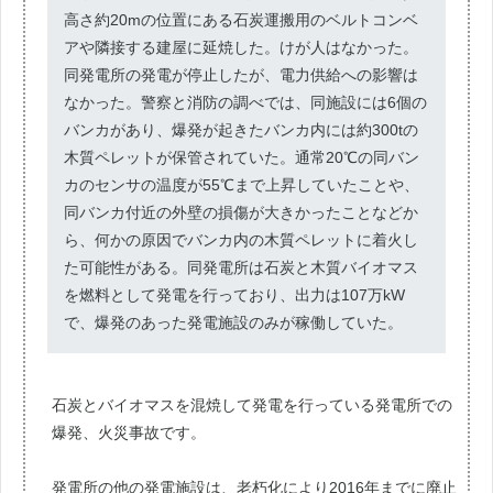
高さ約20mの位置にある石炭運搬用のベルトコンベ
アや隣接する建屋に延焼した。けが人はなかった。
同発電所の発電が停止したが、電力供給への影響は
なかった。警察と消防の調べでは、同施設には6個の
バンカがあり、爆発が起きたバンカ内には約300tの
木質ペレットが保管されていた。通常20℃の同バン
カのセンサの温度が55℃まで上昇していたことや、
同バンカ付近の外壁の損傷が大きかったことなどか
ら、何かの原因でバンカ内の木質ペレットに着火し
た可能性がある。同発電所は石炭と木質バイオマス
を燃料として発電を行っており、出力は107万kW
で、爆発のあった発電施設のみが稼働していた。
石炭とバイオマスを混焼して発電を行っている発電所での
爆発、火災事故です。
発電所の他の発電施設は、老朽化により2016年までに廃止