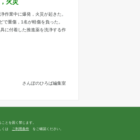
発，火災
洗浄作業中に爆発，火災が起きた。
どで重傷，1名が軽傷を負った。
工具に付着した推進薬を洗浄する作
さんぽのひろば編集室
ることを固く禁じます。
詳しくは
ご利用条件
をご確認ください。