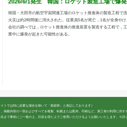
2026/6/1発生 韓国：ロケット製造工場で爆
韓国・大田市の航空宇宙関連工場のロケット推進体の製造工程で
火災は約2時間後に消火された。従業員5名が死亡，1名が全身やけ
会社の調べでは，ロケット推進体の推進装置を製造する工程で，
業中に爆発が起きた可能性がある。
サイトでは特に必要な場合を除いて「産総研」と表記しております）
く、掲載内容の一部およびすべてを複製、転載または配布、印刷など、第三者の利用に供す
絡先まで事前にご一報の上、許諾を得た上でご使用いただけるようお願いいたします。※