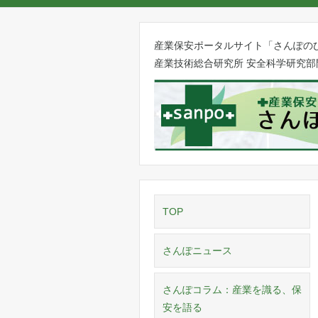
産業保安ポータルサイト「さんぽの
産業技術総合研究所 安全科学研究部
TOP
さんぽニュース
さんぽコラム：産業を識る、保
安を語る