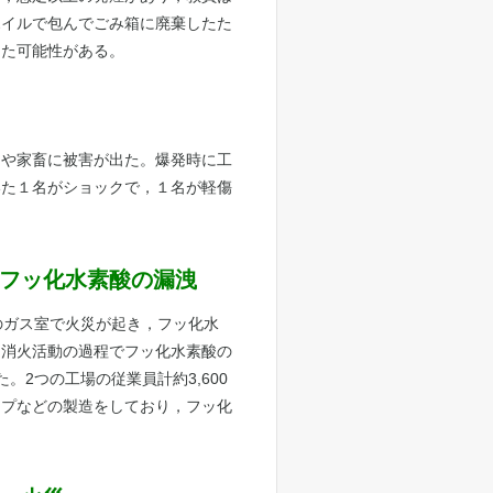
ホイルで包んでごみ箱に廃棄したた
った可能性がある。
物や家畜に被害が出た。爆発時に工
いた１名がショックで，１名が軽傷
伴うフッ化水素酸の漏洩
のガス室で火災が起き，フッ化水
，消火活動の過程でフッ化水素酸の
2つの工場の従業員計約3,600
ップなどの製造をしており，フッ化