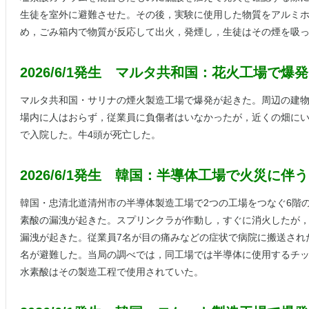
生徒を室外に避難させた。その後，実験に使用した物質をアルミ
め，ごみ箱内で物質が反応して出火，発煙し，生徒はその煙を吸
2026/6/1発生 マルタ共和国：花火工場で爆発
マルタ共和国・サリナの煙火製造工場で爆発が起きた。周辺の建
場内に人はおらず，従業員に負傷者はいなかったが，近くの畑に
で入院した。牛4頭が死亡した。
2026/6/1発生 韓国：半導体工場で火災に
韓国・忠清北道清州市の半導体製造工場で2つの工場をつなぐ6階
素酸の漏洩が起きた。スプリンクラが作動し，すぐに消火したが
漏洩が起きた。従業員7名が目の痛みなどの症状で病院に搬送された。
名が避難した。当局の調べでは，同工場では半導体に使用するチ
水素酸はその製造工程で使用されていた。