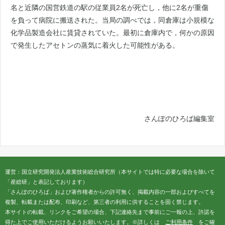
名と近隣の国営鉄道の駅の従業員2名が死亡し，他に2名が重傷
を負って病院に搬送された。当局の調べでは，同倉庫は小規模な
化学品製造会社に賃貸されていた。最初に倉庫内で，何かの原因
で発生したアセトンの蒸気に着火した可能性がある。
さんぽのひろば編集室
運営：国立研究開発法人産業技術総合研究所（本サイトでは特に必要な場合を除いて
「産総研」と表記しております）
「さんぽのひろば」および著作権者からの許可無く、掲載内容の一部およびすべてを
複製、転載または配布、印刷など、第三者の利用に供することを固く禁じます。
本サイトの転載、リンクをご希望の場合、下記連絡先まで事前にご一報の上、許諾を
得た上でご使用いただけるようお願いいたします。※詳しくは
ご利用条件
をご確