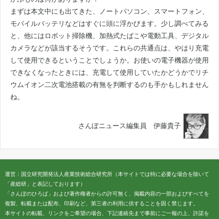
まずは本文中にも出てきた、ノートパソコン、スマートフォン、
モバイルバッテリなどはすぐに頭に浮かびます。少し調べてみる
と、他にはロボット掃除機、加熱式たばこや電動工具、デジタル
カメラなどが該当するそうです。これらの共通点は、やはり充電
して使用できるということでしょうか。お使いの電子機器が使用
できなくなったときには、充電して使用していたかどうかでリチ
ウムイオン二次電池搭載の有無を判断するのも手かもしれません
ね。
さんぽニュース編集員 伊藤貴子
運営：国立研究開発法人産業技術総合研究所（本サイトでは特に必要な場合を除いて
「産総研」と表記しております）
「さんぽのひろば」および著作権者からの許可無く、掲載内容の一部およびすべてを
複製、転載または配布、印刷など、第三者の利用に供することを固く禁じます。
本サイトの転載、リンクをご希望の場合、下記連絡先まで事前にご一報の上、許諾を