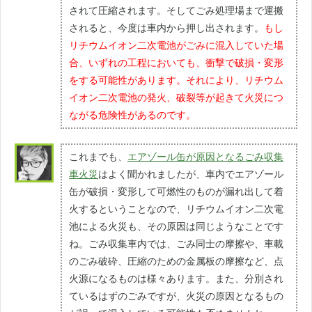
されて圧縮されます。そしてごみ処理場まで運搬
されると、今度は車内から押し出されます。
もし
リチウムイオン二次電池がごみに混入していた場
合、いずれの工程においても、衝撃で破損・変形
をする可能性があります。それにより、リチウム
イオン二次電池の発火、破裂等が起きて火災につ
ながる危険性があるのです。
これまでも、
エアゾール缶が原因となるごみ収集
車火災
はよく聞かれましたが、車内でエアゾール
缶が破損・変形して可燃性のものが漏れ出して着
火するということなので、リチウムイオン二次電
池による火災も、その原因は同じようなことです
ね。ごみ収集車内では、ごみ同士の摩擦や、車載
のごみ破砕、圧縮のための金属板の摩擦など、点
火源になるものは様々あります。また、分別され
ているはずのごみですが、火災の原因となるもの