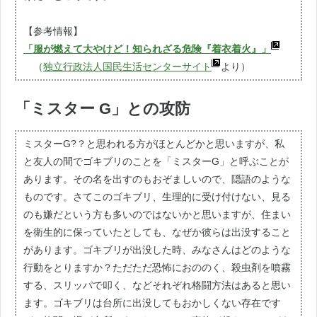
【参考情報】
「服が燃えて大やけど！知られざる危険『着衣着火』」
（
独立行政法人国民生活センターサイト
より）
「ミスター G」との攻防
ミスターG?？と思われる方がほとんどかと思いますが、私
と友人の間でゴキブリのことを「ミスターG」と呼ぶことが
あります。その名を出すのもおぞましいので、隠語のような
ものです。さてこのゴキブリ、生理的に受け付けない、見る
のも嫌だという方も多いのではないかと思いますが、住まい
を衛生的に保っていたとしても、なぜか彼らは出没すること
があります。ゴキブリが出没した時、みなさんはどのような
行動をとりますか？ただただ恐怖におののく、殺虫剤を噴霧
する、スリッパで叩く、などそれぞれ格闘方法はあると思い
ます。ゴキブリは台所に出没してもおかしくない存在です