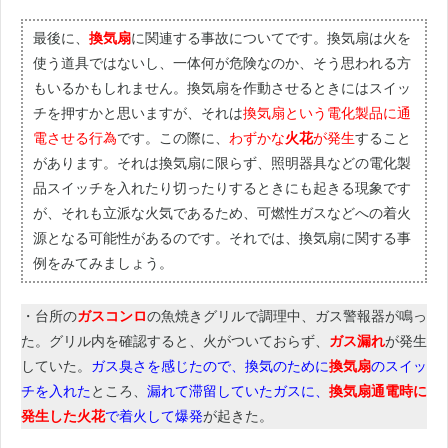
最後に、
換気扇
に関連する事故についてです。換気扇は火を
使う道具ではないし、一体何が危険なのか、そう思われる方
もいるかもしれません。換気扇を作動させるときにはスイッ
チを押すかと思いますが、それは
換気扇という電化製品に通
電させる行為
です。この際に、
わずかな
火花
が発生
すること
があります。それは換気扇に限らず、照明器具などの電化製
品スイッチを入れたり切ったりするときにも起きる現象です
が、それも立派な火気であるため、可燃性ガスなどへの着火
源となる可能性があるのです。それでは、換気扇に関する事
例をみてみましょう。
・台所の
ガスコンロ
の魚焼きグリルで調理中、ガス警報器が鳴っ
た。グリル内を確認すると、火がついておらず、
ガス漏れ
が発生
していた。
ガス臭さを感じたので、換気のために
換気扇
のスイッ
チを入れた
ところ、
漏れて滞留していたガスに、
換気扇通電時に
発生した火花
で着火して爆発
が起きた。