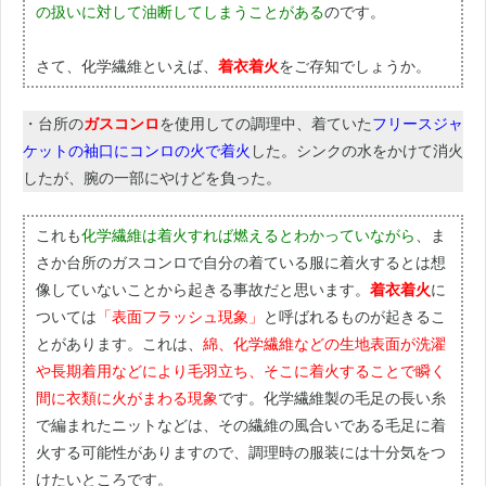
の扱いに対して油断してしまうことがある
のです。
さて、化学繊維といえば、
着衣着火
をご存知でしょうか。
・台所の
ガスコンロ
を使用しての調理中、着ていた
フリースジャ
ケットの袖口にコンロの火で着火
した。シンクの水をかけて消火
したが、腕の一部にやけどを負った。
これも
化学繊維は着火すれば燃えるとわかっていながら
、ま
さか台所のガスコンロで自分の着ている服に着火するとは想
像していないことから起きる事故だと思います。
着衣着火
に
ついては
「表面フラッシュ現象」
と呼ばれるものが起きるこ
とがあります。これは、
綿、化学繊維などの生地表面が洗濯
や長期着用などにより毛羽立ち、そこに着火することで瞬く
間に衣類に火がまわる現象
です。化学繊維製の毛足の長い糸
で編まれたニットなどは、その繊維の風合いである毛足に着
火する可能性がありますので、調理時の服装には十分気をつ
けたいところです。