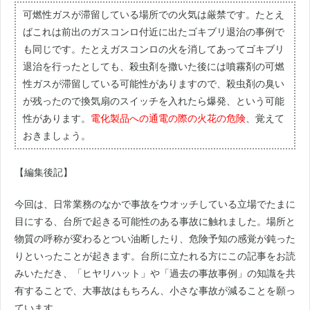
可燃性ガスが滞留している場所での火気は厳禁です。たとえ
ばこれは前出のガスコンロ付近に出たゴキブリ退治の事例で
も同じです。たとえガスコンロの火を消してあってゴキブリ
退治を行ったとしても、殺虫剤を撒いた後には噴霧剤の可燃
性ガスが滞留している可能性がありますので、殺虫剤の臭い
が残ったので換気扇のスイッチを入れたら爆発、という可能
性があります。
電化製品への通電の際の火花の危険
、覚えて
おきましょう。
【編集後記】
今回は、日常業務のなかで事故をウオッチしている立場でたまに
目にする、台所で起きる可能性のある事故に触れました。場所と
物質の呼称が変わるとつい油断したり、危険予知の感覚が鈍った
りといったことが起きます。台所に立たれる方にこの記事をお読
みいただき、「ヒヤリハット」や「過去の事故事例」の知識を共
有することで、大事故はもちろん、小さな事故が減ることを願っ
ています。