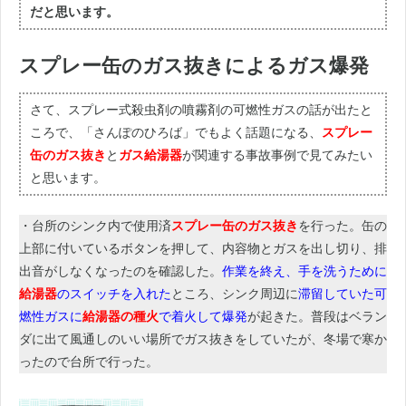
だと思います。
スプレー缶のガス抜きによるガス爆発
さて、スプレー式殺虫剤の噴霧剤の可燃性ガスの話が出たと
ころで、「さんぽのひろば」でもよく話題になる、
スプレー
缶のガス抜き
と
ガス給湯器
が関連する事故事例で見てみたい
と思います。
・台所のシンク内で使用済
スプレー缶のガス抜き
を行った。缶の
上部に付いているボタンを押して、内容物とガスを出し切り、排
出音がしなくなったのを確認した。
作業を終え、手を洗うために
給湯器
のスイッチを入れた
ところ、シンク周辺に
滞留していた可
燃性ガスに
給湯器の種火
で着火して爆発
が起きた。普段はベラン
ダに出て風通しのいい場所でガス抜きをしていたが、冬場で寒か
ったので台所で行った。