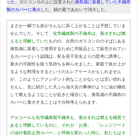
った
。ガスコンロの上に設置された
換気扇に装着していた不織布
製のカバーに着火
した。鍋の蓋であおいで消火した。
まさか一瞬でも炎がそんなに高く上がることは予想していま
せんでした。そして、
化学繊維製の不織布は、着火すれば燃
えると理解していた
ものの、台所のガスコンロのそばにある
換気扇に装着して使用するために市販品として販売されてい
るカバーという認識は、私を若干安全よりの思考に誘導し、
着火の可能性を疑う気持ちを鈍らせました。家庭で炎が上が
るような料理をするというのもレアケースかもしれません
が、このようにアクシデント的なことがないとは言い切れま
せんし、先に紹介した天ぷら油火災の事例のように油が継続
して燃えるようなことが起きた場合にも、換気扇の不織布の
カバーに着火することは十分時考えられます。
アルコールも化学繊維製不織布も、着火すれば燃える物質で
あると理解しているのに、それが「お酒」、「レンジフード
の油付着防止用カバー」と呼称が変わった時に、私たちはそ