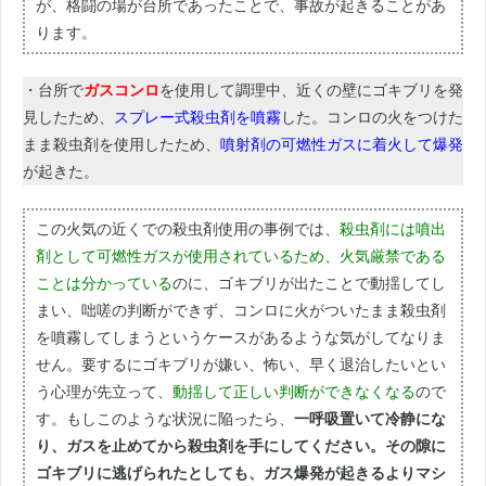
が、格闘の場が台所であったことで、事故が起きることがあ
ります。
・台所で
ガスコンロ
を使用して調理中、近くの壁にゴキブリを発
見したため、
スプレー式殺虫剤を噴霧
した。コンロの火をつけた
まま殺虫剤を使用したため、
噴射剤の可燃性ガスに着火して爆発
が起きた。
この火気の近くでの殺虫剤使用の事例では、
殺虫剤には噴出
剤として可燃性ガスが使用されているため、火気厳禁である
ことは分かっている
のに、ゴキブリが出たことで動揺してし
まい、咄嗟の判断ができず、コンロに火がついたまま殺虫剤
を噴霧してしまうというケースがあるような気がしてなりま
せん。要するにゴキブリが嫌い、怖い、早く退治したいとい
う心理が先立って、
動揺して正しい判断ができなくなる
ので
す。もしこのような状況に陥ったら、
一呼吸置いて冷静にな
り、ガスを止めてから殺虫剤を手にしてください。その隙に
ゴキブリに逃げられたとしても、ガス爆発が起きるよりマシ