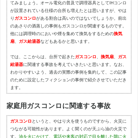
てみましょう。オール電化の普及で調理器具としてIHコンロ
が設置されている仕様の台所も増えたとは思いますが、やは
り
ガスコンロ
がある割合は高いのではないでしょうか。前出
のあさりの酒蒸しの事例もガスコンロが関連するものです。
他には調理時のにおいや煙を集めて換気をするための
換気
扇
、
ガス給湯器
などもあるかと思います。
では、ここからは、台所で起きた
ガスコンロ
、
換気扇
、
ガス
給湯器
に関連する事故を考えていきたいと思います。なお、
わかりやすいよう、過去の実際の事例を集約して、この記事
のために設定したフィクションの事例で紹介させていただき
ます。
家庭用ガスコンロに関連する事故
ガスコンロ
というと、やはり火を使うものですから、火災に
つながる可能性があります。よく聞くのが天ぷら油の火災で
す。
油を火にかけて、電話や来客の対応で目を離した隙に火