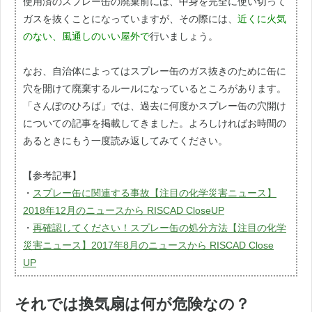
使用済のスプレー缶の廃棄前には、中身を完全に使い切って
ガスを抜くことになっていますが、その際には、
近くに火気
のない、風通しのいい屋外で
行いましょう。
なお、自治体によってはスプレー缶のガス抜きのために缶に
穴を開けて廃棄するルールになっているところがあります。
「さんぽのひろば」では、過去に何度かスプレー缶の穴開け
についての記事を掲載してきました。よろしければお時間の
あるときにもう一度読み返してみてください。
【参考記事】
・
スプレー缶に関連する事故【注目の化学災害ニュース】
2018年12月のニュースから RISCAD CloseUP
・
再確認してください！スプレー缶の処分方法【注目の化学
災害ニュース】2017年8月のニュースから RISCAD Close
UP
それでは換気扇は何が危険なの？