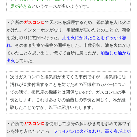
災が起きる
というケースが多いようです。
・台所の
ガスコンロ
で天ぷらを調理するため、鍋に油を入れ火に
かけた。インターホンがなり、宅配便が届いたとのことで、荷物
を受け取りに玄関へ行った。
油を火にかけたことをすっかり忘
れ
、そのまま別室で荷物の開梱をした。十数分後、油を火にかけ
ていたことを思い出し、慌てて台所に戻ったが、
加熱した油から
出火
していた。
次はガスコンロと換気扇が出てくる事例ですが、換気扇に油
汚れが直接付着することを防ぐための不織布のカバーについ
ての話で、換気扇の機能とは関係ないので、ガスコンロの事
例とします。これはあさりの酒蒸しの事例と同じく、私が経
験したことですが、以下に紹介いたします。
・台所で
ガスコンロ
を使用して脂身の多いひき肉を炒めて赤ワイ
ンを注ぎ入れたところ、
フライパンに火がまわり、高く炎が上が