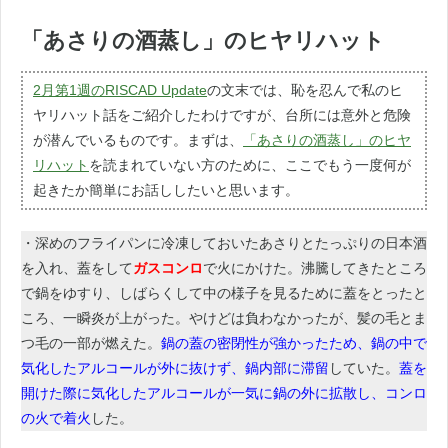
「あさりの酒蒸し」のヒヤリハット
2月第1週のRISCAD Update
の文末では、恥を忍んで私のヒ
ヤリハット話をご紹介したわけですが、台所には意外と危険
が潜んでいるものです。まずは、
「あさりの酒蒸し」のヒヤ
リハット
を読まれていない方のために、ここでもう一度何が
起きたか簡単にお話ししたいと思います。
・深めのフライパンに冷凍しておいたあさりとたっぷりの日本酒
を入れ、蓋をして
ガスコンロ
で火にかけた。沸騰してきたところ
で鍋をゆすり、しばらくして中の様子を見るために蓋をとったと
ころ、一瞬炎が上がった。やけどは負わなかったが、髪の毛とま
つ毛の一部が燃えた。
鍋の蓋の密閉性が強かったため、鍋の中で
気化したアルコールが外に抜けず、鍋内部に滞留
していた。
蓋を
開けた際に気化したアルコールが一気に鍋の外に拡散し、コンロ
の火で着火
した。