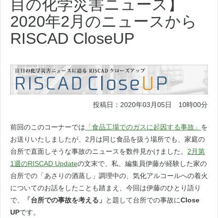
目の化学災害ニュース】
2020年2月のニュースから
RISCAD CloseUP
投稿日：2020年03月05日 10時00分
前回のこのコーナーでは
「食品工場でのガスに起因する事故」
を
お送りいたしましたが、2月は同じ食品を扱う場所でも、家庭の
台所で直面しそうな事故のニュースを数件見かけました。
2月第
1週のRISCAD Update
の文末で、私、編集員伊藤が経験した家の
台所での「あさりの酒蒸し」調理中の、気化アルコールへの着火
についてのお話をしたことも踏まえ、今回は伊藤のひとり語り
で、
「台所での事故を考える」
と題して台所での事故に
Close
UP
です。