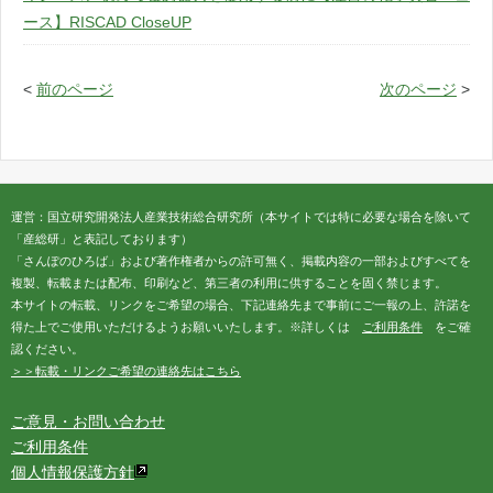
ース】RISCAD CloseUP
<
前のページ
次のページ
>
運営：国立研究開発法人産業技術総合研究所（本サイトでは特に必要な場合を除いて
「産総研」と表記しております）
「さんぽのひろば」および著作権者からの許可無く、掲載内容の一部およびすべてを
複製、転載または配布、印刷など、第三者の利用に供することを固く禁じます。
本サイトの転載、リンクをご希望の場合、下記連絡先まで事前にご一報の上、許諾を
得た上でご使用いただけるようお願いいたします。※詳しくは
ご利用条件
をご確
認ください。
＞＞転載・リンクご希望の連絡先はこちら
ご意見・お問い合わせ
ご利用条件
個人情報保護方針