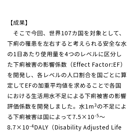
【成果】
そこで今回、世界107カ国を対象として、
下痢の罹患を左右すると考えられる安全な水
の1日あたり使用量を4つのレベルに区分し
た下痢被害の影響係数（Effect Factor:EF）
を開発し、各レベルの人口割合を国ごとに算
定してEFの加重平均値を求めることで各国
における生活用水不足による下痢被害の影響
3
評価係数を開発しました。水1m
の不足によ
-5
る下痢被害は国によって7.5×10
〜
-4
8.7×10
DALY（Disability Adjusted Life