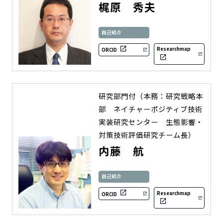
梶原 秀夫
自己紹介
Researchmap
ORCID
研究部門付（本務：研究戦略本
部 ネイチャーポジティブ技術
実装研究センター 生態影響・
対策技術評価研究チーム長）
内藤 航
自己紹介
Researchmap
ORCID