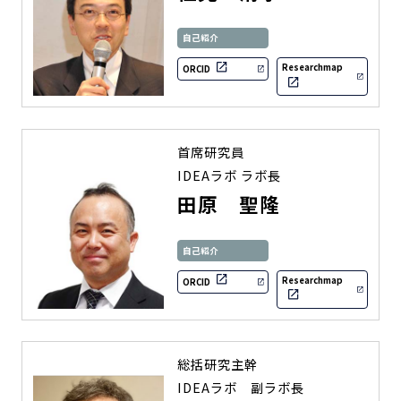
自己紹介
Researchmap
ORCID
首席研究員
IDEAラボ ラボ長
田原 聖隆
自己紹介
Researchmap
ORCID
総括研究主幹
IDEAラボ 副ラボ長