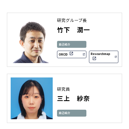
研究グループ長
竹下 潤一
自己紹介
Researchmap
ORCID
研究員
三上 紗奈
自己紹介