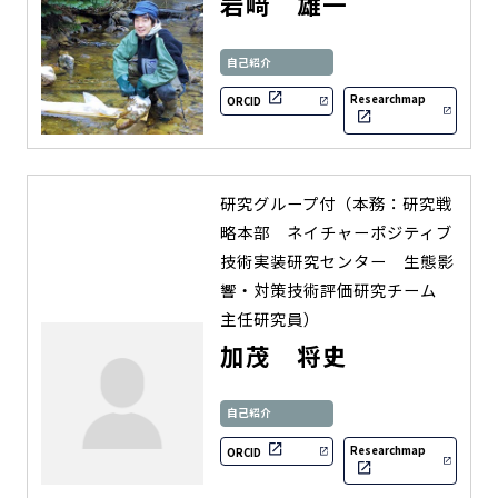
岩﨑 雄一
自己紹介
Researchmap
ORCID
研究グループ付（本務：研究戦
略本部 ネイチャーポジティブ
技術実装研究センター 生態影
響・対策技術評価研究チーム
主任研究員）
加茂 将史
自己紹介
Researchmap
ORCID