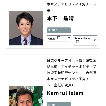
本サステナビリティ研究チーム
長）
本下 晶晴
自己紹介
Researchmap
ORCID
研究グループ付（本務：研究戦
略本部 ネイチャーポジティブ
技術実装研究センター 自然資
本サステナビリティ研究チー
ム 主任研究員）
Kamrul Islam
自己紹介