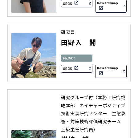
Researchmap
ORCID
研究員
田野入 開
自己紹介
Researchmap
ORCID
研究グループ付（本務：研究戦
略本部 ネイチャーポジティブ
技術実装研究センター 生態影
響・対策技術評価研究チーム
上級主任研究員）