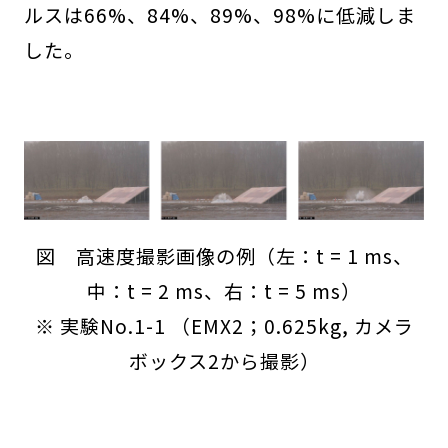
ルスは66%、84%、89%、98%に低減しま
した。
図 高速度撮影画像の例（左：t = 1 ms、
中：t = 2 ms、右：t = 5 ms）
※ 実験No.1-1 （EMX2；0.625kg, カメラ
ボックス2から撮影）