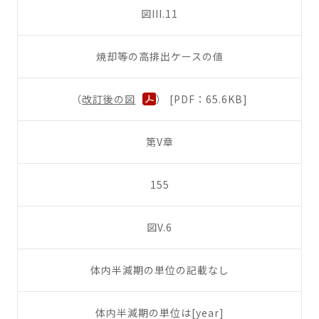
図III.11
焼却等の高排出ケースの値
（
改訂後の図
） [PDF：65.6KB]
第V章
155
図V.6
体内半減期の単位の記載なし
体内半減期の単位は[year]