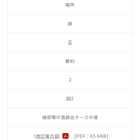
場所
誤
正
要約
2
図2
焼却等の高排出ケースの値
（
改訂後の図
） [PDF：65.6KB]