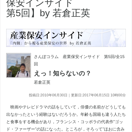
保安インサイド
第5回】by 若倉正英
さんぽコラム 産業保安インサイド 第5回/全15
回
えっ！知らないの？
若倉正英
投稿日:2010年06月30日｜更新日:2017年06月15日 10時00分
映画やテレビドラマの話をしていて，俳優の名前がどうしても
出なかったという経験はないだろうか。年齢も国籍も違う人たち
と食事をする機会があり，フランシス・コッポラの代表作”ゴッ
ド・ファーザー”の話になった。ところが，そろって”ほおに含み