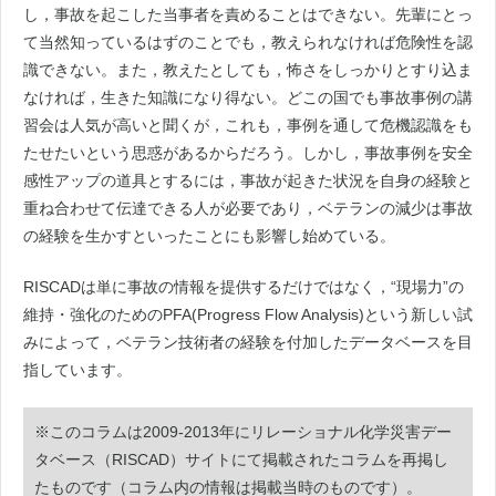
し，事故を起こした当事者を責めることはできない。先輩にとっ
て当然知っているはずのことでも，教えられなければ危険性を認
識できない。また，教えたとしても，怖さをしっかりとすり込ま
なければ，生きた知識になり得ない。どこの国でも事故事例の講
習会は人気が高いと聞くが，これも，事例を通して危機認識をも
たせたいという思惑があるからだろう。しかし，事故事例を安全
感性アップの道具とするには，事故が起きた状況を自身の経験と
重ね合わせて伝達できる人が必要であり，ベテランの減少は事故
の経験を生かすといったことにも影響し始めている。
RISCADは単に事故の情報を提供するだけではなく，“現場力”の
維持・強化のためのPFA(Progress Flow Analysis)という新しい試
みによって，ベテラン技術者の経験を付加したデータベースを目
指しています。
※このコラムは2009-2013年にリレーショナル化学災害デー
タベース（RISCAD）サイトにて掲載されたコラムを再掲し
たものです（コラム内の情報は掲載当時のものです）。