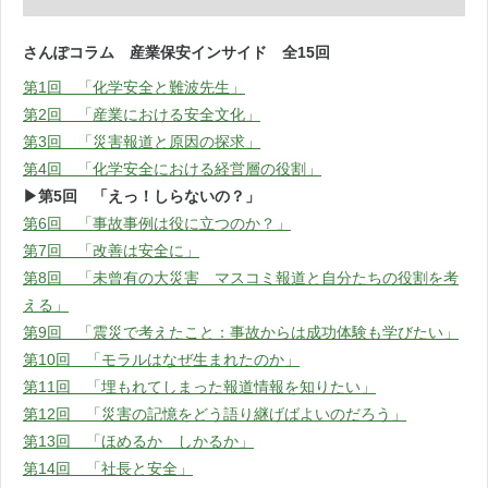
さんぽコラム 産業保安インサイド 全15回
第1回 「化学安全と難波先生」
第2回 「産業における安全文化」
第3回 「災害報道と原因の探求」
第4回 「化学安全における経営層の役割」
▶第5回 「えっ！しらないの？」
第6回 「事故事例は役に立つのか？」
第7回 「改善は安全に」
第8回 「未曾有の大災害 マスコミ報道と自分たちの役割を考
える」
第9回 「震災で考えたこと：事故からは成功体験も学びたい」
第10回 「モラルはなぜ生まれたのか」
第11回 「埋もれてしまった報道情報を知りたい」
第12回 「災害の記憶をどう語り継げばよいのだろう」
第13回 「ほめるか しかるか」
第14回 「社長と安全」