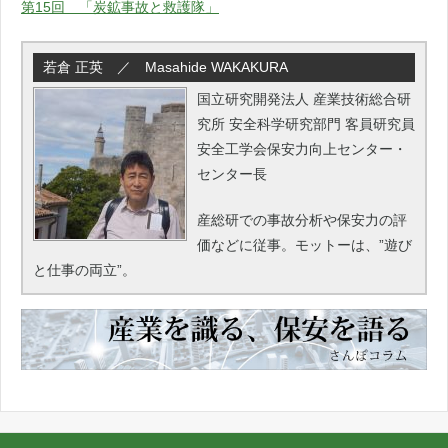
第15回 「炭鉱事故と救護隊」
若倉 正英 ／ Masahide WAKAKURA
国立研究開発法人 産業技術総合研
究所 安全科学研究部門 客員研究員
安全工学会保安力向上センター・
センター長
産総研での事故分析や保安力の評
価などに従事。モットーは、”遊び
と仕事の両立”。