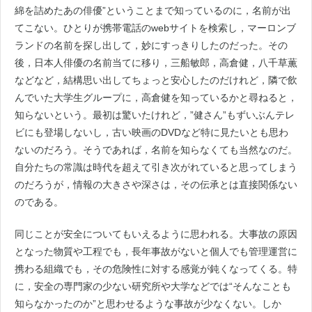
綿を詰めたあの俳優”ということまで知っているのに，名前が出
てこない。ひとりが携帯電話のwebサイトを検索し，マーロンブ
ランドの名前を探し出して，妙にすっきりしたのだった。その
後，日本人俳優の名前当てに移り，三船敏郎，高倉健，八千草薫
などなど，結構思い出してちょっと安心したのだけれど，隣で飲
んでいた大学生グループに，高倉健を知っているかと尋ねると，
知らないという。最初は驚いたけれど，”健さん”もずいぶんテレ
ビにも登場しないし，古い映画のDVDなど特に見たいとも思わ
ないのだろう。そうであれば，名前を知らなくても当然なのだ。
自分たちの常識は時代を超えて引き次がれていると思ってしまう
のだろうが，情報の大きさや深さは，その伝承とは直接関係ない
のである。
同じことが安全についてもいえるように思われる。大事故の原因
となった物質や工程でも，長年事故がないと個人でも管理運営に
携わる組織でも，その危険性に対する感覚が鈍くなってくる。特
に，安全の専門家の少ない研究所や大学などでは“そんなことも
知らなかったのか”と思わせるような事故が少なくない。しか