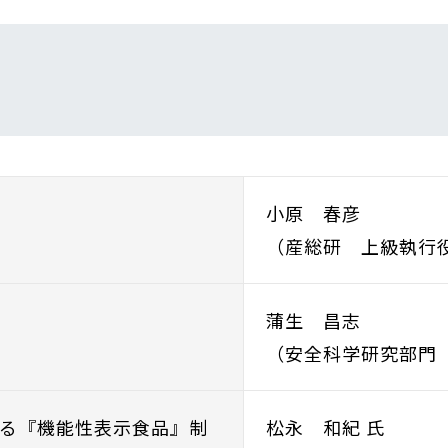
小原 春彦
（産総研 上級執行役
蒲生 昌志
（安全科学研究部門
にみる『機能性表示食品』制
松永 和紀 氏