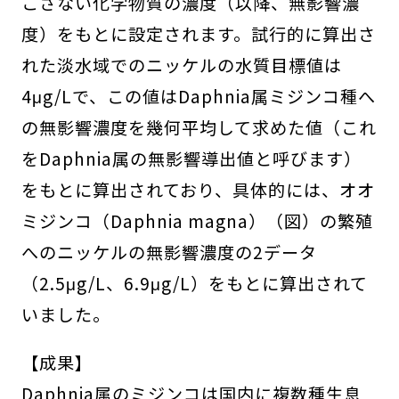
こさない化学物質の濃度（以降、無影響濃
度）をもとに設定されます。試行的に算出さ
れた淡水域でのニッケルの水質目標値は
4μg/Lで、この値は
Daphnia
属ミジンコ種へ
の無影響濃度を幾何平均して求めた値（これ
を
Daphnia
属の無影響導出値と呼びます）
をもとに算出されており、具体的には、オオ
ミジンコ（
Daphnia magna
）（図）の繁殖
へのニッケルの無影響濃度の2データ
（2.5μg/L、6.9μg/L）をもとに算出されて
いました。
【成果】
Daphnia
属のミジンコは国内に複数種生息