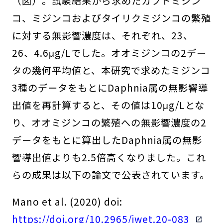
（図）。試験結果から求めたカブトミジン
コ、ミジンコおよびタイリクミジンコの繁殖
に対する無影響濃度は、それぞれ、23、
26、4.6μg/Lでした。オオミジンコの2デー
タの幾何平均値と、本研究で求めたミジンコ
3種のデータをもとに
Daphnia
属の無影響導
出値を再計算すると、その値は10μg/Lとな
り、オオミジンコの繁殖への無影響濃度の2
データをもとに算出した
Daphnia
属の無影
響導出値よりも2.5倍高くなりました。これ
らの成果は以下の論文で公表されています。
Mano et al. (2020) doi:
https://doi.org/10.2965/jwet.20-083