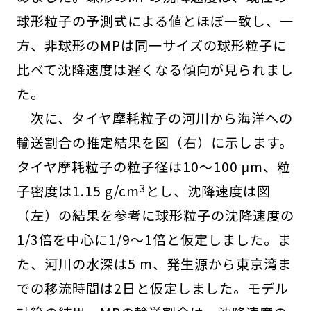
球形粒子の予測式による値とほぼ一致し、一
方、非球形のMPは同一サイズの球形粒子に
比べて沈降速度は遅くなる傾向が見られまし
た。
次に、タイヤ摩耗粒子の河川から海洋への
輸送割合の推定結果を図（右）に示します。
タイヤ摩耗粒子の粒子径は10～100 μm、粒
3
子密度は1.15 g/cm
とし、沈降速度は図
（左）の結果を参考に球形粒子の沈降速度の
1/3倍を中心に1/9～1倍と仮定しました。ま
た、河川の水深は5 m、発生源から東京湾ま
での移流時間は2日と仮定しました。モデル