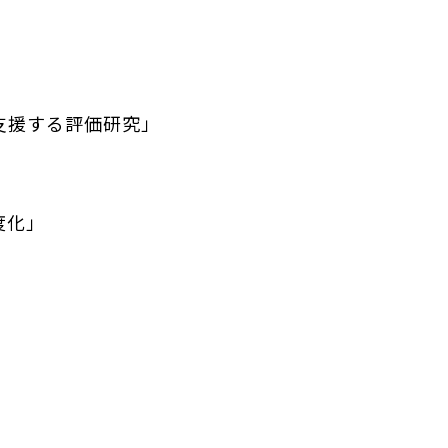
支援する評価研究」
度化」
」