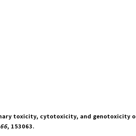
onary toxicity, cytotoxicity, and genotoxicity
466
, 153063.