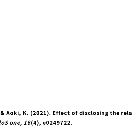
, & Aoki, K. (2021). Effect of disclosing the re
loS one, 16
(4), e0249722.