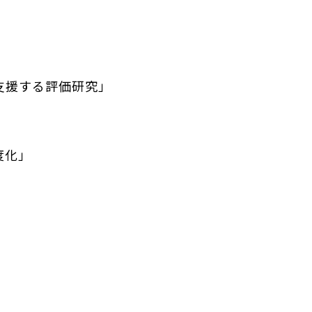
支援する評価研究」
度化」
」