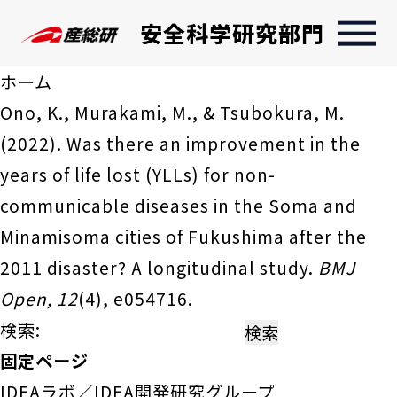
安全科学研究部門
ホーム
Ono, K., Murakami, M., & Tsubokura, M.
(2022). Was there an improvement in the
years of life lost (YLLs) for non-
communicable diseases in the Soma and
Minamisoma cities of Fukushima after the
2011 disaster? A longitudinal study.
BMJ
Open, 12
(4), e054716.
検索:
固定ページ
IDEAラボ／IDEA開発研究グループ