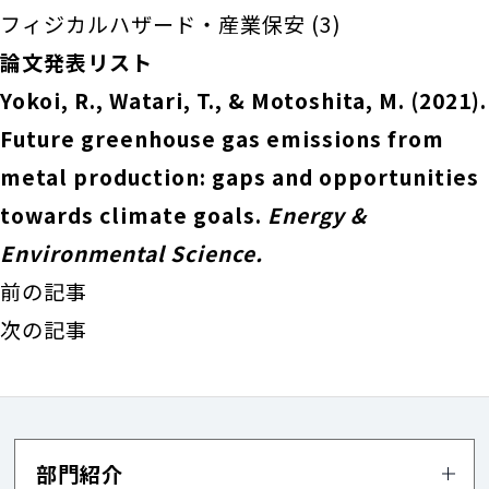
フィジカルハザード・産業保安
(3)
論文発表リスト
Yokoi, R., Watari, T., & Motoshita, M. (2021).
Future greenhouse gas emissions from
metal production: gaps and opportunities
towards climate goals.
Energy &
Environmental Science.
前の記事
次の記事
部門紹介